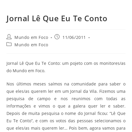
Jornal Lê Que Eu Te Conto
do
Autor
Post
Mundo em Foco
11/06/2011
do
publicado:
Categoria
Mundo em Foco
post:
do
post:
site
Jornal Lê Que Eu Te Conto: um pojeto com os monitores/as
do Mundo em Foco.
Nos últimos meses saímos na comunidade para saber o
que eles/as querem ler em um Jornal da Vila. Fizemos uma
pesquisa de campo e nos reunimos com todas as
informações e vimos o que a galera quer ler e saber.
Depois de muita pesquisa o nome do Jornal ficou: “Lê Que
Eu Te Conto”, e com os votos das pessoas selecionamos o
que eles/as mais querem ler… Pois bem, agora vamos para