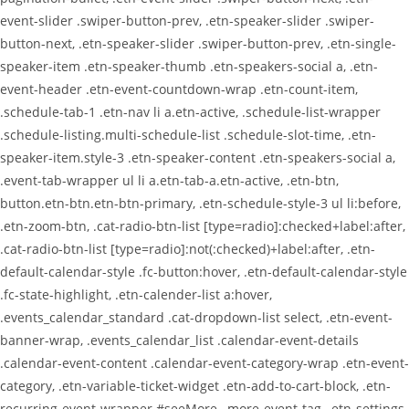
event-slider .swiper-button-prev, .etn-speaker-slider .swiper-
button-next, .etn-speaker-slider .swiper-button-prev, .etn-single-
speaker-item .etn-speaker-thumb .etn-speakers-social a, .etn-
event-header .etn-event-countdown-wrap .etn-count-item,
.schedule-tab-1 .etn-nav li a.etn-active, .schedule-list-wrapper
.schedule-listing.multi-schedule-list .schedule-slot-time, .etn-
speaker-item.style-3 .etn-speaker-content .etn-speakers-social a,
.event-tab-wrapper ul li a.etn-tab-a.etn-active, .etn-btn,
button.etn-btn.etn-btn-primary, .etn-schedule-style-3 ul li:before,
.etn-zoom-btn, .cat-radio-btn-list [type=radio]:checked+label:after,
.cat-radio-btn-list [type=radio]:not(:checked)+label:after, .etn-
default-calendar-style .fc-button:hover, .etn-default-calendar-style
.fc-state-highlight, .etn-calender-list a:hover,
.events_calendar_standard .cat-dropdown-list select, .etn-event-
banner-wrap, .events_calendar_list .calendar-event-details
.calendar-event-content .calendar-event-category-wrap .etn-event-
category, .etn-variable-ticket-widget .etn-add-to-cart-block, .etn-
recurring-event-wrapper #seeMore, .more-event-tag, .etn-settings-