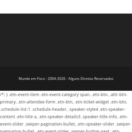
Mundo em Foco - 2004-2026 - Alguns Direitos Reservados
/*; } .etn-event-item .etn-event-category span, .etn-btn, .attr-btn-
primary, .etn-attendee-form .etn-btn, .etn-ticket-widget .etn-btn,
.schedule-list-1 .schedule-header, .speaker-style4 .etn-speaker-
content .etn-title a, .etn-speaker-details3 .speaker-title-info, .etn-
event-slider .swiper-pagination-bullet, .etn-speaker-slider .swiper-
pagination-bullet, .etn-event-slider .swiper-button-next, .etn-