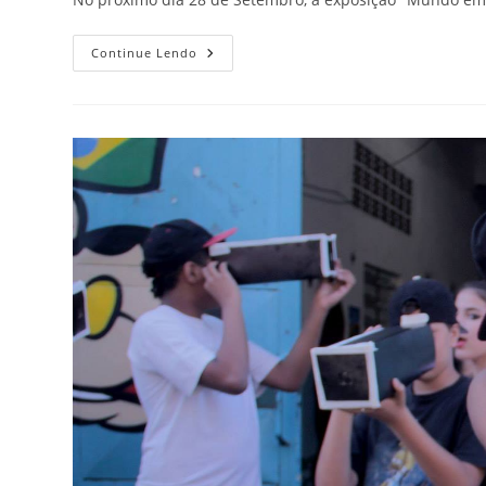
Exposição
Continue Lendo
De
Amanda
Daphne
E
Mauricio
Alexandre