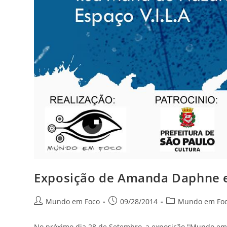
Exposição de Amanda Daphne e
Autor
Post
Categoria
Mundo em Foco
09/28/2014
Mundo em Fo
do
publicado:
do
post:
post:
No próximo dia 28 de Setembro, a exposição "Mundo em 