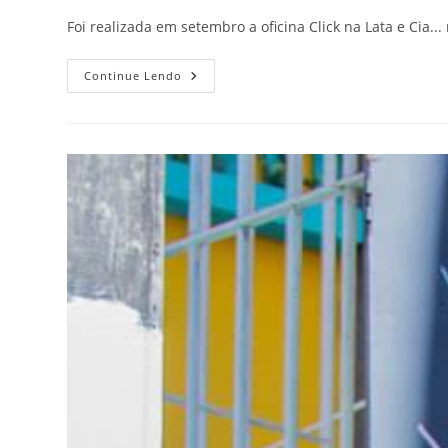
post:
post:
Foi realizada em setembro a oficina Click na Lata e Ci
Click
Continue Lendo
Na
Lata
E
Cia…
–
União
De
Vila
Nova