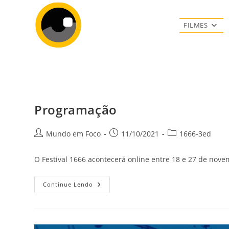
Ir
para
FILMES
o
conteúdo
Programação
Autor
Post
Categoria
Mundo em Foco
11/10/2021
1666-3ed
do
publicado:
do
post:
post:
O Festival 1666 acontecerá online entre 18 e 27 de nove
Programação
Continue Lendo