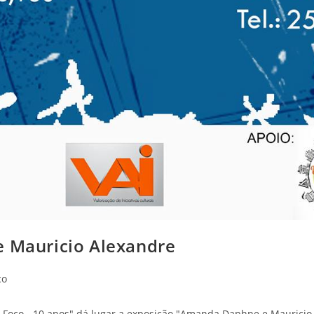
 Mauricio Alexandre
co
Foco - 10 anos" dá lugar a exposição "Amanda Daphne e Mauricio 