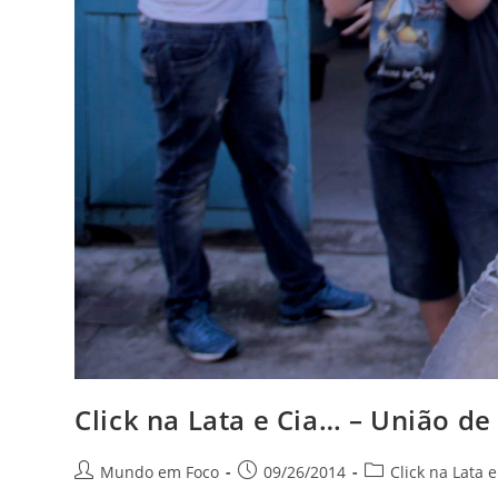
Click na Lata e Cia… – União de
Autor
Post
Categoria
Mundo em Foco
09/26/2014
Click na Lata e 
do
publicado:
do