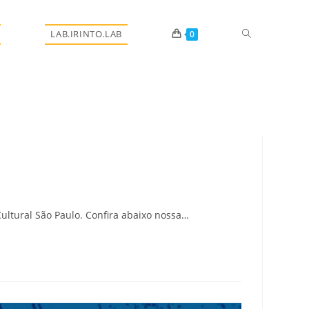
Alternar
LAB.IRINTO.LAB
0
pesquisa
do
ultural São Paulo. Confira abaixo nossa…
site