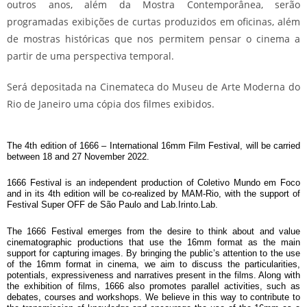
outros anos, além da Mostra Contemporânea, serão
programadas exibições de curtas produzidos em oficinas, além
de mostras históricas que nos permitem pensar o cinema a
partir de uma perspectiva temporal.
Será depositada na Cinemateca do Museu de Arte Moderna do
Rio de Janeiro uma cópia dos filmes exibidos.
The 4th edition of 1666 – International 16mm Film Festival, will be carried 
between 18 and 27 November 2022.
1666 Festival is an independent production of Coletivo Mundo em Foco 
and in its 4th edition will be co-realized by MAM-Rio, with the support of 
Festival Super OFF de São Paulo and Lab.Irinto.Lab.
The 1666 Festival emerges from the desire to think about and value 
cinematographic productions that use the 16mm format as the main 
support for capturing images. By bringing the public’s attention to the use 
of the 16mm format in cinema, we aim to discuss the particularities, 
potentials, expressiveness and narratives present in the films. Along with 
the exhibition of films, 1666 also promotes parallel activities, such as 
debates, courses and workshops. We believe in this way to contribute to 