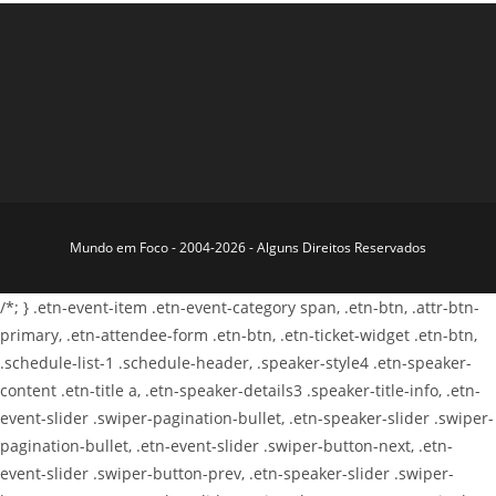
Mundo em Foco - 2004-2026 - Alguns Direitos Reservados
/*; } .etn-event-item .etn-event-category span, .etn-btn, .attr-btn-
primary, .etn-attendee-form .etn-btn, .etn-ticket-widget .etn-btn,
.schedule-list-1 .schedule-header, .speaker-style4 .etn-speaker-
content .etn-title a, .etn-speaker-details3 .speaker-title-info, .etn-
event-slider .swiper-pagination-bullet, .etn-speaker-slider .swiper-
pagination-bullet, .etn-event-slider .swiper-button-next, .etn-
event-slider .swiper-button-prev, .etn-speaker-slider .swiper-