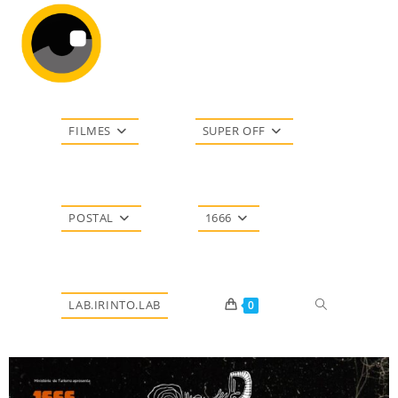
FILMES
SUPER OFF
POSTAL
1666
LAB.IRINTO.LAB
0