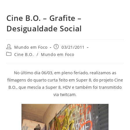
Cine B.O. – Grafite –
Desigualdade Social
do
Autor
Post
Mundo em Foco
03/21/2011
do
publicado:
Categoria
Cine B.O.
/
Mundo em Foco
site
post:
do
post:
No último dia 06/03, em pleno feriado, realizamos as
filmagens do quarto curta feito em Super 8, do projeto Cine
B.O., que mescla a Super 8, HDV e também foi transmitido
via twitcam.