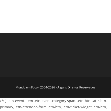
Mundo em Foco - 2004-2026 - Alguns Direitos Reservados
/*; } .etn-event-item .etn-event-category span, .etn-btn, .attr-btn-
primary, .etn-attendee-form .etn-btn, .etn-ticket-widget .etn-btn,