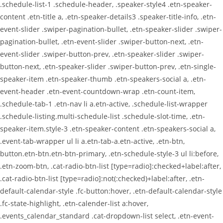
.schedule-list-1 .schedule-header, .speaker-style4 .etn-speaker-
content .etn-title a, .etn-speaker-details3 .speaker-title-info, .etn-
event-slider .swiper-pagination-bullet, .etn-speaker-slider .swiper-
pagination-bullet, .etn-event-slider .swiper-button-next, .etn-
event-slider .swiper-button-prev, .etn-speaker-slider .swiper-
button-next, .etn-speaker-slider .swiper-button-prev, .etn-single-
speaker-item .etn-speaker-thumb .etn-speakers-social a, .etn-
event-header .etn-event-countdown-wrap .etn-count-item,
.schedule-tab-1 .etn-nav li a.etn-active, .schedule-list-wrapper
.schedule-listing.multi-schedule-list .schedule-slot-time, .etn-
speaker-item.style-3 .etn-speaker-content .etn-speakers-social a,
.event-tab-wrapper ul li a.etn-tab-a.etn-active, .etn-btn,
button.etn-btn.etn-btn-primary, .etn-schedule-style-3 ul li:before,
.etn-zoom-btn, .cat-radio-btn-list [type=radio]:checked+label:after,
.cat-radio-btn-list [type=radio]:not(:checked)+label:after, .etn-
default-calendar-style .fc-button:hover, .etn-default-calendar-style
.fc-state-highlight, .etn-calender-list a:hover,
.events_calendar_standard .cat-dropdown-list select, .etn-event-