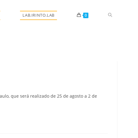
Alternar
LAB.IRINTO.LAB
0
pesquisa
do
ulo, que será realizado de 25 de agosto a 2 de
site