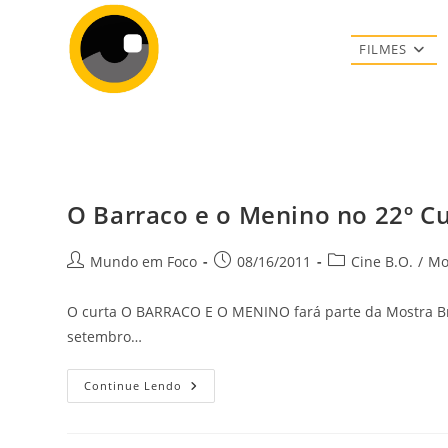
Ir
para
FILMES
o
conteúdo
O Barraco e o Menino no 22º C
Autor
Post
Categoria
Mundo em Foco
08/16/2011
Cine B.O.
/
Mo
do
publicado:
do
post:
post:
O curta O BARRACO E O MENINO fará parte da Mostra Bras
setembro…
O
Continue Lendo
Barraco
E
O
Menino