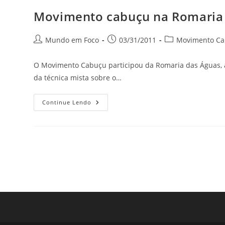
No
22º
Movimento cabuçu na Romaria
Curta
Kinoforum
Autor
Post
Categoria
Mundo em Foco
03/31/2011
Movimento C
do
publicado:
do
post:
post:
O Movimento Cabuçu participou da Romaria das Águas, at
da técnica mista sobre o…
Movimento
Continue Lendo
Cabuçu
Na
Romaria
Das
Águas