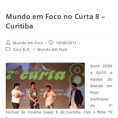
Mundo em Foco no Curta 8 –
Curitiba
do
Autor
Post
Mundo em Foco
10/08/2011
do
publicado:
Categoria
Cine B.O.
/
Mundo em Foco
site
post:
do
post:
Entre 29/09
e 02/10 a
equipe do
Mundo em
Foco
participou
do 7º
Festival de Cinema Super 8 de Curitiba, com o filme “O