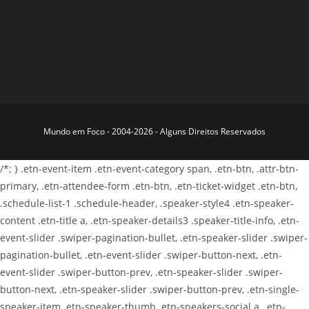
Mundo em Foco - 2004-2026 - Alguns Direitos Reservados
/*; } .etn-event-item .etn-event-category span, .etn-btn, .attr-btn-
primary, .etn-attendee-form .etn-btn, .etn-ticket-widget .etn-btn,
.schedule-list-1 .schedule-header, .speaker-style4 .etn-speaker-
content .etn-title a, .etn-speaker-details3 .speaker-title-info, .etn-
event-slider .swiper-pagination-bullet, .etn-speaker-slider .swiper-
pagination-bullet, .etn-event-slider .swiper-button-next, .etn-
event-slider .swiper-button-prev, .etn-speaker-slider .swiper-
button-next, .etn-speaker-slider .swiper-button-prev, .etn-single-
speaker-item .etn-speaker-thumb .etn-speakers-social a, .etn-