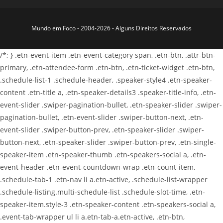
Mundo em Foco - 2004-2026 - Alguns Direitos Reservados
/*; } .etn-event-item .etn-event-category span, .etn-btn, .attr-btn-
primary, .etn-attendee-form .etn-btn, .etn-ticket-widget .etn-btn,
.schedule-list-1 .schedule-header, .speaker-style4 .etn-speaker-
content .etn-title a, .etn-speaker-details3 .speaker-title-info, .etn-
event-slider .swiper-pagination-bullet, .etn-speaker-slider .swiper-
pagination-bullet, .etn-event-slider .swiper-button-next, .etn-
event-slider .swiper-button-prev, .etn-speaker-slider .swiper-
button-next, .etn-speaker-slider .swiper-button-prev, .etn-single-
speaker-item .etn-speaker-thumb .etn-speakers-social a, .etn-
event-header .etn-event-countdown-wrap .etn-count-item,
.schedule-tab-1 .etn-nav li a.etn-active, .schedule-list-wrapper
.schedule-listing.multi-schedule-list .schedule-slot-time, .etn-
speaker-item.style-3 .etn-speaker-content .etn-speakers-social a,
.event-tab-wrapper ul li a.etn-tab-a.etn-active, .etn-btn,