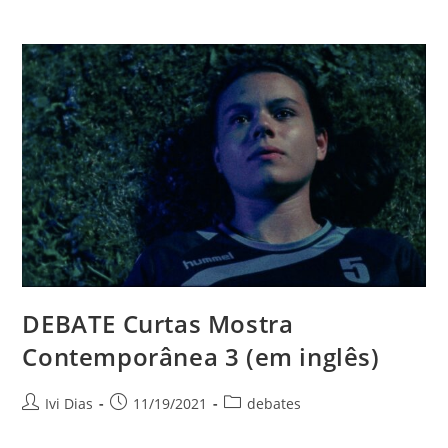
do
site
DEBATE Curtas Mostra
Contemporânea 3 (em inglês)
Autor
Post
Categoria
Ivi Dias
11/19/2021
debates
do
publicado:
do
post:
post: