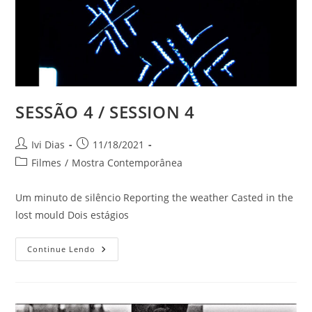
SESSÃO 4 / SESSION 4
Autor
Post
Ivi Dias
11/18/2021
do
publicado:
Categoria
Filmes
/
Mostra Contemporânea
post:
do
post:
Um minuto de silêncio Reporting the weather Casted in the
lost mould Dois estágios
SESSÃO
Continue Lendo
4
/
SESSION
4