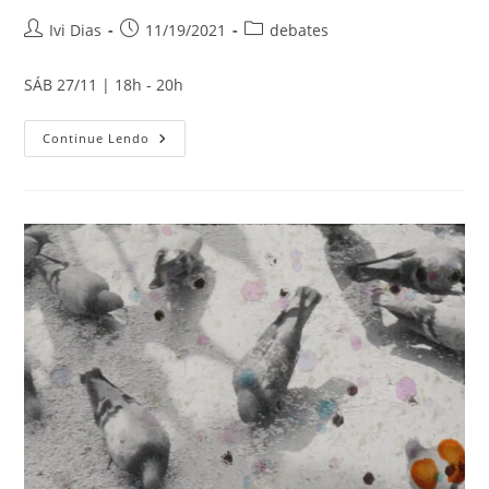
Autor
Post
Categoria
Ivi Dias
11/19/2021
debates
do
publicado:
do
post:
post:
SÁB 27/11 | 18h - 20h
DEBATE
Continue Lendo
Longas
Mostra
Contemporânea