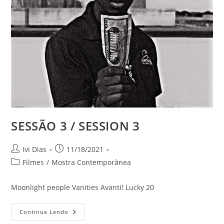
SESSÃO 3 / SESSION 3
Autor
Post
Ivi Dias
11/18/2021
do
publicado:
Categoria
Filmes
/
Mostra Contemporânea
post:
do
post:
Moonlight people Vanities Avanti! Lucky 20
SESSÃO
Continue Lendo
3