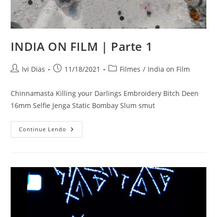
INDIA ON FILM | Parte 1
Autor
Post
Categoria
Ivi Dias
11/18/2021
Filmes
/
India on Film
do
publicado:
do
post:
post:
Chinnamasta Killing your Darlings Embroidery Bitch Deen
16mm Selfie Jenga Static Bombay Slum smut
INDIA
Continue Lendo
ON
FILM
|
Parte
1