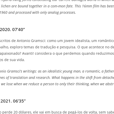
nd lichen are bound together in a com-mon fate. This 16mm film has be
960 and processed with only analog processes.
2020. 07’40”
escritos de Antonio Gramsci: como um jovem idealista, um românti
rabalho, exploro temas de tradução e pesquisa. O que acontece no
 apaixonado? Avanti! considera o que perdemos quando reduzimo
s de sua vida.
tonio Gramsci’s writings: as an idealistic young man, a romantic, a fathe
mes of translation and research. What happens in the shift from detac
t we lose when we reduce a person to only their thinking, when we abstr
 2021. 06’35”
perde 20 dólares, ele vai em busca de pegá-los de volta, sem sab