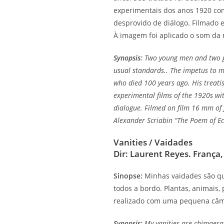
experimentais dos anos 1920 com 
desprovido de diálogo. Filmado 
À imagem foi aplicado o som da 
Synopsis:
Two young men and two gir
usual standards.. The impetus to m
who died 100 years ago. His treatise
experimental films of the 1920s wit
dialogue. Filmed on film 16 mm of 
Alexander Scriabin “The Poem of Ec
Vanities / Vaidades
Dir: Laurent Reyes. França,
Sinopse:
Minhas vaidades são q
todos a bordo. Plantas, animais
realizado com uma pequena câmer
Synopsis:
My vanities are chimaera,