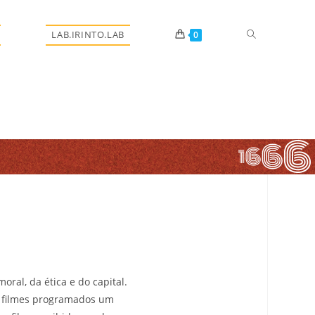
LAB.IRINTO.LAB
0
oral, da ética e do capital.
os filmes programados um