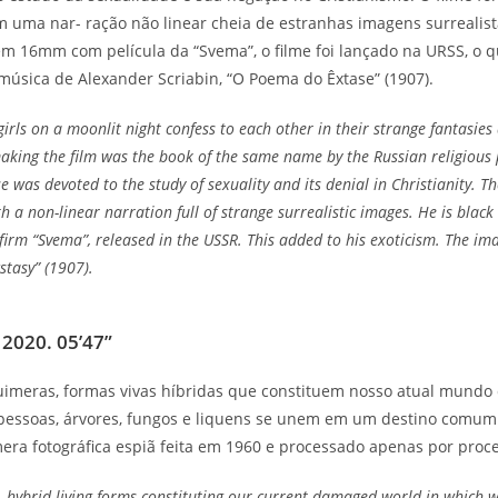
uma nar- ração não linear cheia de estranhas imagens surrealista
em 16mm com película da “Svema”, o filme foi lançado na URSS, o
música de Alexander Scriabin, “O Poema do Êxtase” (1907).
ls on a moonlit night confess to each other in their strange fantasies
aking the film was the book of the same name by the Russian religious 
 was devoted to the study of sexuality and its denial in Christianity. Th
h a non-linear narration full of strange surrealistic images. He is blac
firm “Svema”, released in the USSR. This added to his exoticism. The im
stasy” (1907).
 2020. 05’47”
uimeras, formas vivas híbridas que constituem nosso atual mundo 
, pessoas, árvores, fungos e liquens se unem em um destino comum
a fotográfica espiã feita em 1960 e processado apenas por proce
 hybrid living forms constituting our current damaged world in which w