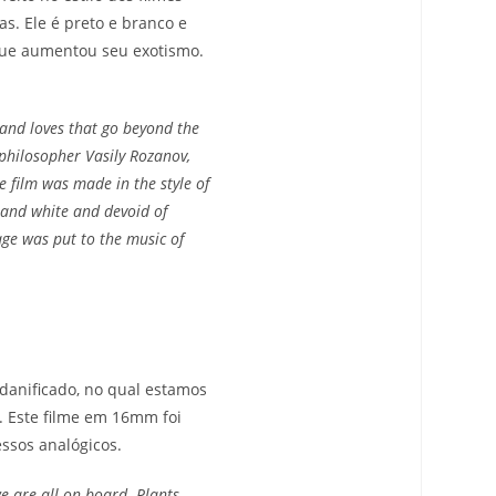
s. Ele é preto e branco e
 que aumentou seu exotismo.
 and loves that go beyond the
philosopher Vasily Rozanov,
e film was made in the style of
k and white and devoid of
age was put to the music of
danificado, no qual estamos
. Este filme em 16mm foi
ssos analógicos.
e are all on board. Plants,