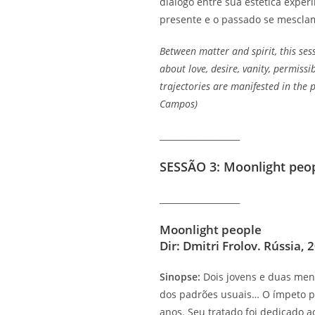
diálogo entre sua estética expe
presente e o passado se mescla
Between matter and spirit, this ses
about love, desire, vanity, permiss
trajectories are manifested in the 
Campos)
___________________
SESSÃO 3: Moonlight peopl
___________________
Moonlight people
Dir: Dmitri Frolov. Rússia, 
Sinopse:
Dois jovens e duas meni
dos padrões usuais… O ímpeto par
anos. Seu tratado foi dedicado ao