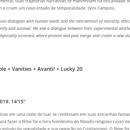
rimental, suas trajetórias narrativas se manifestam na fisicalidade 
m e criam um novo estado de temporalidade. (Vini Campos)
sion dialogues with human needs and the intervention of morality, ethics
ibility and survival. We sew a dialogue between their experimental aesthe
physicality screened, where present and past merge and create a new stat
e + Vanities + Avanti! + Lucky 20
2019. 14’15”
nas em uma noite de luar se confessam em suas estranhas fantasi
a fazer o filme foi o livro homônimo do filósofo religioso russo Va
 estudo da sexualidade e sua negação no Cristianismo. O filme foi 