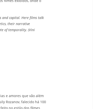
dos filmes exibidos, onde o
 and capital. Here films talk
tics, their narrative
e of temporality. (Vini
as e amores que vão além
sily Rozanov, falecido há 100
feito no estilo dos filmes