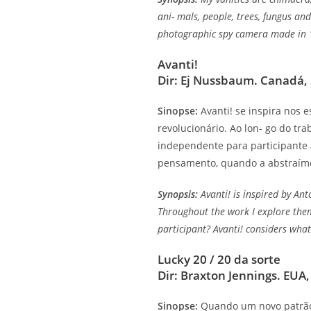
ani- mals, people, trees, fungus a
photographic spy camera made in 1
Avanti!
Dir: Ej Nussbaum. Canadá, 
Sinopse:
Avanti! se inspira nos 
revolucionário. Ao lon- go do t
independente para participante
pensamento, quando a abstraímo
Synopsis:
Avanti! is inspired by An
Throughout the work I explore the
participant? Avanti! considers wha
Lucky 20 / 20 da sorte
Dir: Braxton Jennings. EUA,
Sinopse:
Quando um novo patrão 