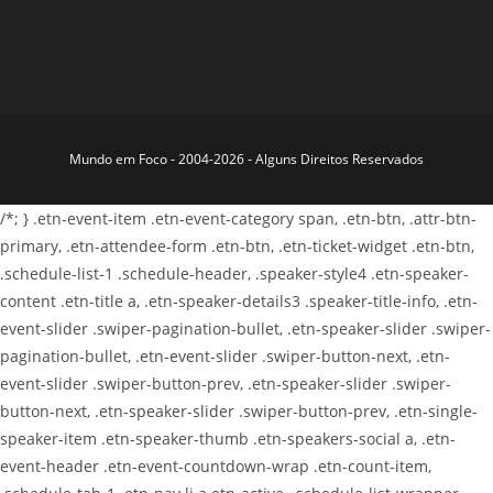
E
v
e
n
t
Mundo em Foco - 2004-2026 - Alguns Direitos Reservados
o
s
/*; } .etn-event-item .etn-event-category span, .etn-btn, .attr-btn-
primary, .etn-attendee-form .etn-btn, .etn-ticket-widget .etn-btn,
.schedule-list-1 .schedule-header, .speaker-style4 .etn-speaker-
content .etn-title a, .etn-speaker-details3 .speaker-title-info, .etn-
event-slider .swiper-pagination-bullet, .etn-speaker-slider .swiper-
pagination-bullet, .etn-event-slider .swiper-button-next, .etn-
event-slider .swiper-button-prev, .etn-speaker-slider .swiper-
button-next, .etn-speaker-slider .swiper-button-prev, .etn-single-
speaker-item .etn-speaker-thumb .etn-speakers-social a, .etn-
event-header .etn-event-countdown-wrap .etn-count-item,