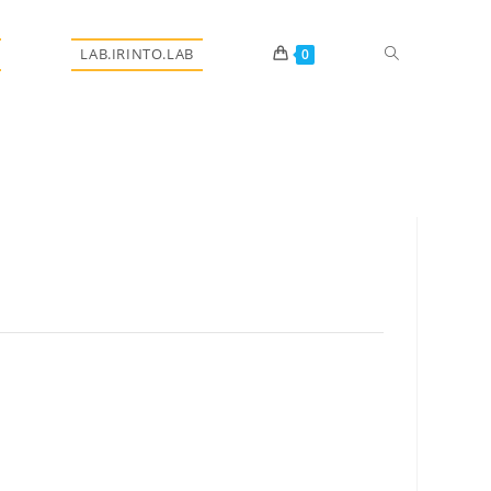
Alternar
LAB.IRINTO.LAB
0
pesquisa
do
site