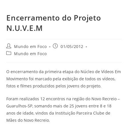
Encerramento do Projeto
N.U.V.E.M
do
Autor
Post
Mundo em Foco
01/05/2012
do
publicado:
Categoria
Mundo em Foco
site
post:
do
post:
O encerramento da primeira etapa do Núcleo de Vídeos Em
Movimento foi marcado pela exibição de todos os vídeos,
fotos e filmes produzidos pelos jovens do projeto.
Foram realizados 12 encontros na região do Novo Recreio –
Guarulhos-SP, somando mais de 25 jovens entre 8 e 18
anos de idade, vindos da Instituição Parceira Clube de
Mães do Novo Recreio.