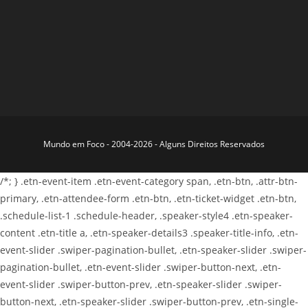
Mundo em Foco - 2004-2026 - Alguns Direitos Reservados
/*; } .etn-event-item .etn-event-category span, .etn-btn, .attr-btn-
primary, .etn-attendee-form .etn-btn, .etn-ticket-widget .etn-btn,
.schedule-list-1 .schedule-header, .speaker-style4 .etn-speaker-
content .etn-title a, .etn-speaker-details3 .speaker-title-info, .etn-
event-slider .swiper-pagination-bullet, .etn-speaker-slider .swiper-
pagination-bullet, .etn-event-slider .swiper-button-next, .etn-
event-slider .swiper-button-prev, .etn-speaker-slider .swiper-
button-next, .etn-speaker-slider .swiper-button-prev, .etn-single-