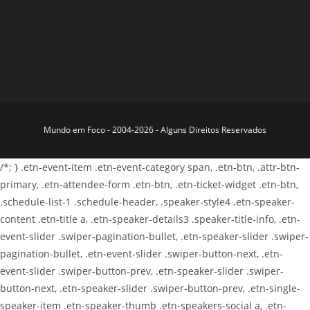
Mundo em Foco - 2004-2026 - Alguns Direitos Reservados
/*; } .etn-event-item .etn-event-category span, .etn-btn, .attr-btn-
primary, .etn-attendee-form .etn-btn, .etn-ticket-widget .etn-btn,
.schedule-list-1 .schedule-header, .speaker-style4 .etn-speaker-
content .etn-title a, .etn-speaker-details3 .speaker-title-info, .etn-
event-slider .swiper-pagination-bullet, .etn-speaker-slider .swiper-
pagination-bullet, .etn-event-slider .swiper-button-next, .etn-
event-slider .swiper-button-prev, .etn-speaker-slider .swiper-
button-next, .etn-speaker-slider .swiper-button-prev, .etn-single-
speaker-item .etn-speaker-thumb .etn-speakers-social a, .etn-