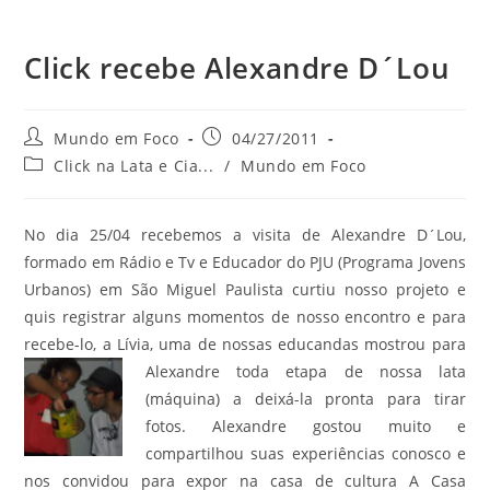
Click recebe Alexandre D´Lou
do
Autor
Post
Mundo em Foco
04/27/2011
do
publicado:
Categoria
Click na Lata e Cia...
/
Mundo em Foco
post:
do
post:
site
No dia 25/04 recebemos a visita de Alexandre D´Lou,
formado em Rádio e Tv e Educador do PJU (Programa Jovens
Urbanos) em São Miguel Paulista curtiu nosso projeto e
quis registrar alguns momentos de nosso encontro e para
recebe-lo, a Lívia, uma de nossas educandas mostrou para
Alexandre
toda etapa de nossa lata
(máquina) a deixá-la pronta para tirar
fotos. Alexandre gostou muito e
compartilhou suas experiências conosco e
nos convidou para expor na casa de cultura A Casa