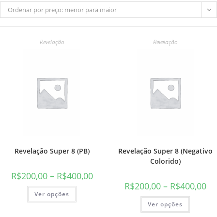
Ordenar por preço: menor para maior
Revelação
Revelação
do
site
Revelação Super 8 (PB)
Revelação Super 8 (Negativo
Colorido)
R$
200,00
–
R$
400,00
R$
200,00
–
R$
400,00
Este
Ver opções
produto
Este
tem
Ver opções
produto
várias
tem
variantes.