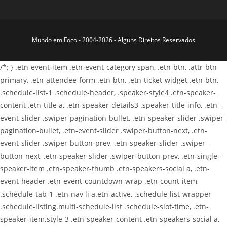
Mundo em Foco - 2004-2026 - Alguns Direitos Reservados
/*; } .etn-event-item .etn-event-category span, .etn-btn, .attr-btn-
primary, .etn-attendee-form .etn-btn, .etn-ticket-widget .etn-btn,
.schedule-list-1 .schedule-header, .speaker-style4 .etn-speaker-
content .etn-title a, .etn-speaker-details3 .speaker-title-info, .etn-
event-slider .swiper-pagination-bullet, .etn-speaker-slider .swiper-
pagination-bullet, .etn-event-slider .swiper-button-next, .etn-
event-slider .swiper-button-prev, .etn-speaker-slider .swiper-
button-next, .etn-speaker-slider .swiper-button-prev, .etn-single-
speaker-item .etn-speaker-thumb .etn-speakers-social a, .etn-
event-header .etn-event-countdown-wrap .etn-count-item,
.schedule-tab-1 .etn-nav li a.etn-active, .schedule-list-wrapper
.schedule-listing.multi-schedule-list .schedule-slot-time, .etn-
speaker-item.style-3 .etn-speaker-content .etn-speakers-social a,