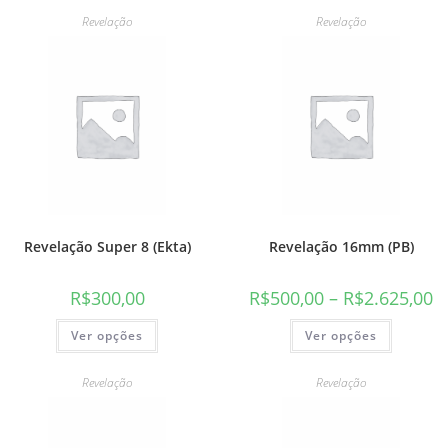
várias
As
variante
Revelação
Revelação
opções
As
podem
opções
ser
podem
escolhidas
ser
na
escolhid
página
na
do
página
produto
do
produto
Revelação Super 8 (Ekta)
Revelação 16mm (PB)
R$
300,00
R$
500,00
–
R$
2.625,00
Este
Este
Ver opções
Ver opções
produto
produto
tem
tem
várias
várias
variantes.
variante
Revelação
Revelação
As
As
opções
opções
podem
podem
ser
ser