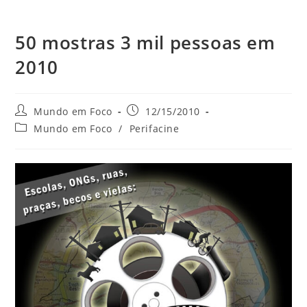
50 mostras 3 mil pessoas em
2010
do
Autor
Post
Mundo em Foco
12/15/2010
do
publicado:
Categoria
Mundo em Foco
/
Perifacine
site
post:
do
post: