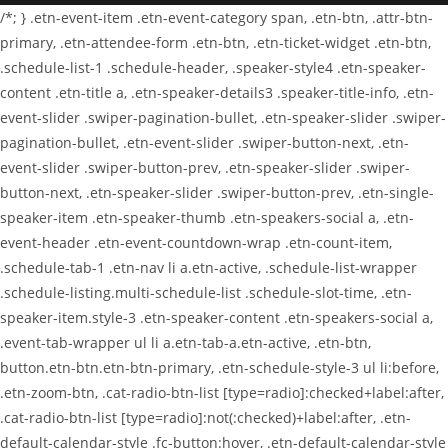
/*; } .etn-event-item .etn-event-category span, .etn-btn, .attr-btn-
primary, .etn-attendee-form .etn-btn, .etn-ticket-widget .etn-btn,
.schedule-list-1 .schedule-header, .speaker-style4 .etn-speaker-
content .etn-title a, .etn-speaker-details3 .speaker-title-info, .etn-
event-slider .swiper-pagination-bullet, .etn-speaker-slider .swiper-
pagination-bullet, .etn-event-slider .swiper-button-next, .etn-
event-slider .swiper-button-prev, .etn-speaker-slider .swiper-
button-next, .etn-speaker-slider .swiper-button-prev, .etn-single-
speaker-item .etn-speaker-thumb .etn-speakers-social a, .etn-
event-header .etn-event-countdown-wrap .etn-count-item,
.schedule-tab-1 .etn-nav li a.etn-active, .schedule-list-wrapper
.schedule-listing.multi-schedule-list .schedule-slot-time, .etn-
speaker-item.style-3 .etn-speaker-content .etn-speakers-social a,
.event-tab-wrapper ul li a.etn-tab-a.etn-active, .etn-btn,
button.etn-btn.etn-btn-primary, .etn-schedule-style-3 ul li:before,
.etn-zoom-btn, .cat-radio-btn-list [type=radio]:checked+label:after,
.cat-radio-btn-list [type=radio]:not(:checked)+label:after, .etn-
default-calendar-style .fc-button:hover, .etn-default-calendar-style