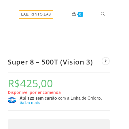
Alternar
LAB.IRINTO.LAB
0
pesquisa
Super 8 – 500T (Vision 3)
do
R$
425,00
Disponível por encomenda
Até 12x sem cartão
com a Linha de Crédito.
site
Saiba mais