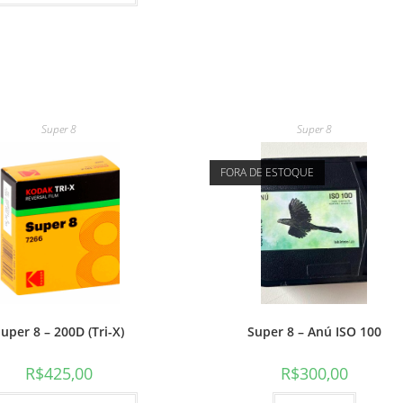
Super 8
Super 8
FORA DE ESTOQUE
uper 8 – 200D (Tri-X)
Super 8 – Anú ISO 100
R$
425,00
R$
300,00