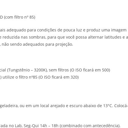
(com filtro nº 85)
mais adequado para condições de pouca luz e produz uma imagem 
e reduzida nas sombras, para que você possa alternar latitudes e a
ão, não sendo adequados para projeção.
ial (Tungstênio – 3200K), sem filtros (O ISO ficará em 500)
 utilize o filtro nº85 (O ISO ficará em 320)
adeira, ou em um local arejado e escuro abaixo de 13°C. Coloc
tirada no Lab, Seg-Qui 14h – 18h (combinado com antecedência).