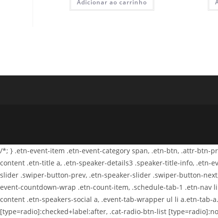
Adicionar ao carrinho
/*; } .etn-event-item .etn-event-category span, .etn-btn, .attr-btn-
content .etn-title a, .etn-speaker-details3 .speaker-title-info, .etn
slider .swiper-button-prev, .etn-speaker-slider .swiper-button-next
event-countdown-wrap .etn-count-item, .schedule-tab-1 .etn-nav li a
content .etn-speakers-social a, .event-tab-wrapper ul li a.etn-tab-a.
[type=radio]:checked+label:after, .cat-radio-btn-list [type=radio]:no