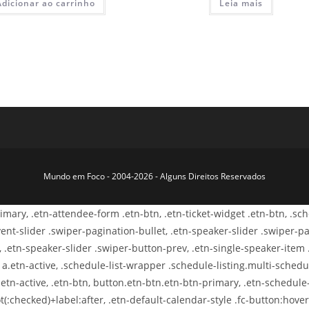
Adicionar ao carrinho
Leia mais
Mundo em Foco - 2004-2026 - Alguns Direitos Reservados
primary, .etn-attendee-form .etn-btn, .etn-ticket-widget .etn-btn, .s
-event-slider .swiper-pagination-bullet, .etn-speaker-slider .swiper-p
, .etn-speaker-slider .swiper-button-prev, .etn-single-speaker-item
.etn-active, .schedule-list-wrapper .schedule-listing.multi-schedule
etn-active, .etn-btn, button.etn-btn.etn-btn-primary, .etn-schedule-s
t(:checked)+label:after, .etn-default-calendar-style .fc-button:hover,