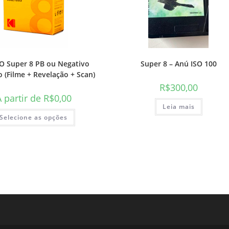
 Super 8 PB ou Negativo
Super 8 – Anú ISO 100
o (Filme + Revelação + Scan)
R$
300,00
A partir de
R$
0,00
Leia mais
Selecione as opções