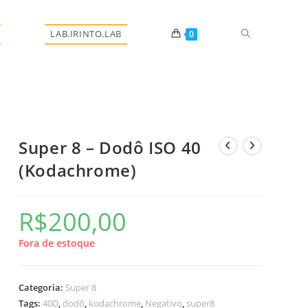
Alternar
LAB.IRINTO.LAB
0
pesquisa
Super 8 – Dodô ISO 40
(Kodachrome)
do
R$
200,00
site
Fora de estoque
Categoria:
Super 8
Tags:
40D
,
dodô
,
kodachrome
,
Negativo
,
super8